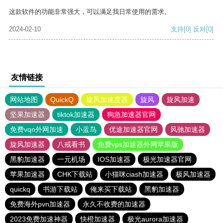
这款软件的功能非常强大，可以满足我日常使用的需求。
2024-02-10
支持
[0]
反对
[0]
友情链接
网站地图
QuickQ
旋风加速度器
旋风
旋风加速
坚果加速器
tiktok加速器
狗急加速器官网
免费vqn外网加速
小蓝鸟
优途加速器官网
风驰加速器
旋风加速器
八戒看书
免费vps加速器外网苹果版
黑豹加速器
一元机场
IOS加速器
极光加速器官网
苹果加速器
CHK下载站
小猫咪ciash加速器
极风加速器
quickq
书游下载站
俺来买下载站
黑豹加速器
免费海外pvn加速器
永久不收费的加速器
2023免费加速神器
快橙加速器
极光aurora加速器