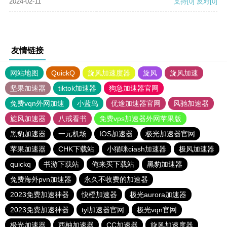
2024-02-11
支持
[0]
反对
[0]
友情链接
网站地图
QuickQ
旋风加速度器
旋风
旋风加速
坚果加速器
tiktok加速器
狗急加速器官网
免费vqn外网加速
小蓝鸟
优途加速器官网
风驰加速器
旋风加速器
八戒看书
免费vps加速器外网苹果版
黑豹加速器
一元机场
IOS加速器
极光加速器官网
苹果加速器
CHK下载站
小猫咪ciash加速器
极风加速器
quickq
书游下载站
俺来买下载站
黑豹加速器
免费海外pvn加速器
永久不收费的加速器
2023免费加速神器
快橙加速器
极光aurora加速器
2023免费加速神器
tyl加速器官网
极光vqn官网
极光加速器
西柚加速器
CC加速器
旋风加速度器