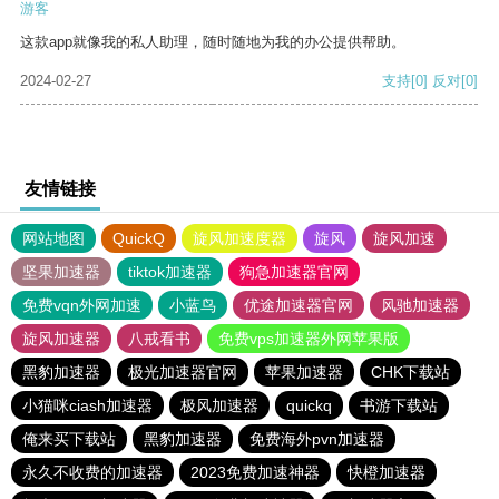
游客
这款app就像我的私人助理，随时随地为我的办公提供帮助。
2024-02-27
支持
[0]
反对
[0]
友情链接
网站地图
QuickQ
旋风加速度器
旋风
旋风加速
坚果加速器
tiktok加速器
狗急加速器官网
免费vqn外网加速
小蓝鸟
优途加速器官网
风驰加速器
旋风加速器
八戒看书
免费vps加速器外网苹果版
黑豹加速器
极光加速器官网
苹果加速器
CHK下载站
小猫咪ciash加速器
极风加速器
quickq
书游下载站
俺来买下载站
黑豹加速器
免费海外pvn加速器
永久不收费的加速器
2023免费加速神器
快橙加速器