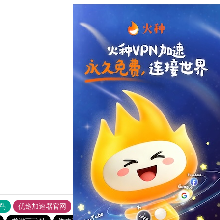
支持
[0]
反对
[0]
支持
[0]
反对
[0]
支持
[0]
反对
[0]
鸟
优途加速器官网
风驰加速器
旋风加速器
八戒看书