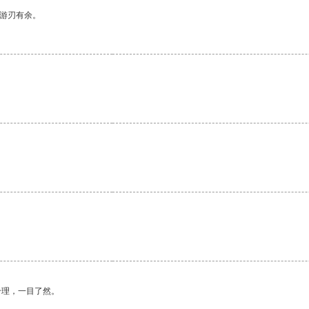
中游刃有余。
。
合理，一目了然。