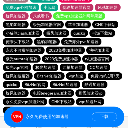
免费vqn外网加速
小蓝鸟
优途加速器官网
风驰加速器
旋风加速器
八戒看书
免费vps加速器外网苹果版
黑豹加速器
极光加速器官网
苹果加速器
CHK下载站
小猫咪ciash加速器
极风加速器
quickq
书游下载站
俺来买下载站
黑豹加速器
免费海外pvn加速器
永久不收费的加速器
2023免费加速神器
快橙加速器
极光aurora加速器
2023免费加速神器
tyl加速器官网
极光vqn官网
极光加速器
西柚加速器
CC加速器
旋风加速度器
BitzNet加速器
vqn加速
免费vqn试用7天
quickq
BitzNet官网
BitzNet加速器
酷通加速器
旋风加速器
电报telegeram加速器
暴雪加速器vp
永久免费vqn加速外网
CHK下载站
vqn加速外网
海鸥下载站
1元机场
永久免费使用的加速器
下载
1.820846s
首页
安卓
苹果
排行
推荐