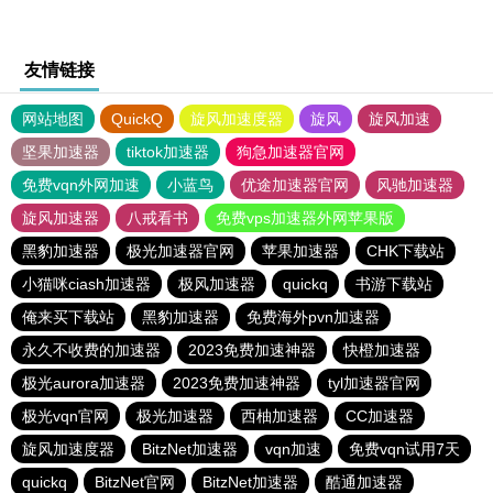
友情链接
网站地图
QuickQ
旋风加速度器
旋风
旋风加速
坚果加速器
tiktok加速器
狗急加速器官网
免费vqn外网加速
小蓝鸟
优途加速器官网
风驰加速器
旋风加速器
八戒看书
免费vps加速器外网苹果版
黑豹加速器
极光加速器官网
苹果加速器
CHK下载站
小猫咪ciash加速器
极风加速器
quickq
书游下载站
俺来买下载站
黑豹加速器
免费海外pvn加速器
永久不收费的加速器
2023免费加速神器
快橙加速器
极光aurora加速器
2023免费加速神器
tyl加速器官网
极光vqn官网
极光加速器
西柚加速器
CC加速器
旋风加速度器
BitzNet加速器
vqn加速
免费vqn试用7天
quickq
BitzNet官网
BitzNet加速器
酷通加速器