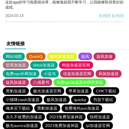
这款app的学习氛围很浓厚，能够激励我不断学习，让我能够取得更好的
成绩。
2024-03-14
支持
[0]
反对
[0]
友情链接
网站地图
QuickQ
旋风加速度器
旋风
旋风加速
坚果加速器
tiktok加速器
狗急加速器官网
免费vqn外网加速
小蓝鸟
优途加速器官网
风驰加速器
旋风加速器
八戒看书
免费vps加速器外网苹果版
黑豹加速器
极光加速器官网
苹果加速器
CHK下载站
小猫咪ciash加速器
极风加速器
quickq
书游下载站
俺来买下载站
黑豹加速器
免费海外pvn加速器
永久不收费的加速器
2023免费加速神器
快橙加速器
极光aurora加速器
2023免费加速神器
tyl加速器官网