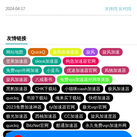
2024-04-17
支持
[0]
反对
[0]
友情链接
网站地图
QuickQ
旋风加速度器
旋风
旋风加速
坚果加速器
tiktok加速器
狗急加速器官网
免费vqn外网加速
小蓝鸟
优途加速器官网
风驰加速器
旋风加速器
八戒看书
免费vps加速器外网苹果版
黑豹加速器
CHK下载站
小猫咪ciash加速器
极风加速器
quickq
书游下载站
俺来买下载站
快橙加速器
2023免费加速神器
tyl加速器官网
极光vqn官网
极光加速器
西柚加速器
CC加速器
旋风加速度器
quickq
BitzNet官网
酷通加速器
永久免费vqn加速外网
CHK下载站
海鸥下载站
1元机场