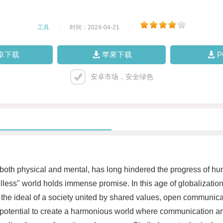
工具
|
时间：2024-04-21
|
卓下载
苹果下载
安卓市场，安全绿色
both physical and mental, has long hindered the progress of hum
wallless" world holds immense promise. In this age of globalizati
the ideal of a society united by shared values, open communicat
otential to create a harmonious world where communication and 