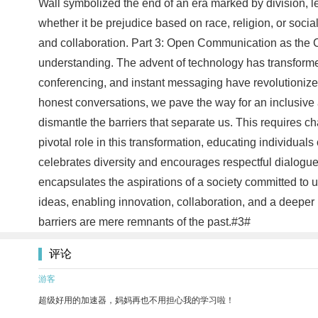
Wall symbolized the end of an era marked by division, lea
whether it be prejudice based on race, religion, or soci
and collaboration. Part 3: Open Communication as the Ca
understanding. The advent of technology has transforme
conferencing, and instant messaging have revolutionize
honest conversations, we pave the way for an inclusive
dismantle the barriers that separate us. This requires 
pivotal role in this transformation, educating individuals
celebrates diversity and encourages respectful dialogue,
encapsulates the aspirations of a society committed to 
ideas, enabling innovation, collaboration, and a deeper
barriers are mere remnants of the past.#3#
评论
游客
超级好用的加速器，妈妈再也不用担心我的学习啦！