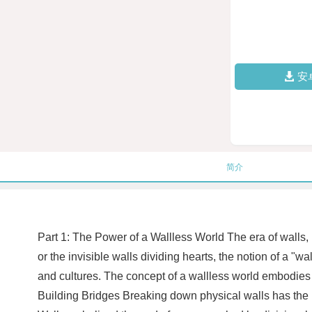
安
简介
Part 1: The Power of a Wallless World The era of walls, 
or the invisible walls dividing hearts, the notion of a "
and cultures. The concept of a wallless world embodies 
Building Bridges Breaking down physical walls has the p