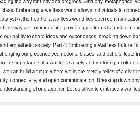
ding the way for unity and progress. Similarly, metaphorical wall
al class. Embracing a wallless world allows individuals to conne
talyst At the heart of a wallless world lies open communication
d the way we communicate, providing platforms for instant conne
d our ability to share ideas and experiences, breaking down bar
 and empathetic society. Part 4: Embracing a Wallless Future T
challenging our preconceived notions, biases, and beliefs, foste
 on the importance of a wallless society and nurturing a culture of
 we can build a future where walls are merely relics of a divided
unity, connectivity, and open communication. Breaking down physi
 understanding of one another. Let us strive to embrace a walll