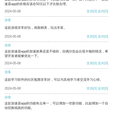
速器app的价格应该在50元以下才比较合理。
2024-05-08
支持
[0]
反对
[0]
游客
这款游戏非常好玩，画面精美，玩法丰富。
2024-05-08
支持
[0]
反对
[0]
游客
这款加速器app的加速效果还是不错的，但偶尔也会出现卡顿的情况，希
望开发者能够优化一下。
2024-05-08
支持
[0]
反对
[0]
游客
这款学习软件的社区氛围非常好，可以与其他学习者交流学习心得。
2024-05-08
支持
[0]
反对
[0]
游客
这款加速器app的功能有点单一，可以增加一些新功能，比如增加一个自
动切换线路的功能。