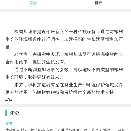
简介
排行
橡树加速器是近年来新兴的一种科技设备，通过对橡树
生长的环境和条件进行调控，加速橡树的生长速度和增加产
量。
科学家们在研究中发现，橡树加速器可以提高橡树的光
合作用效率，促进其生长发育。
通过不断调整加速器的参数，可以适应不同类型的橡树
生长环境，取得更好的效果。
未来，橡树加速器有望在林业生产和环境保护领域发挥
更大的作用，为橡树的种植和保护提供全新的技术支持。
#3#
评论
游客
这款加速器app的价格有点贵，可以适当降低一些。我个人觉得，一款加