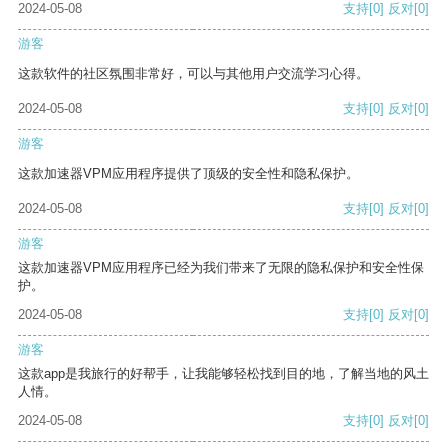
2024-05-08
支持
[0]
反对
[0]
游客
这款软件的社区氛围非常好，可以与其他用户交流学习心得。
2024-05-08
支持
[0]
反对
[0]
游客
这款加速器VPM应用程序提供了顶级的安全性和隐私保护。
2024-05-08
支持
[0]
反对
[0]
游客
这款加速器VPM应用程序已经为我们带来了无限的隐私保护和安全性保
护。
2024-05-08
支持
[0]
反对
[0]
游客
这款app是我旅行的好帮手，让我能够轻松找到目的地，了解当地的风土
人情。
2024-05-08
支持
[0]
反对
[0]