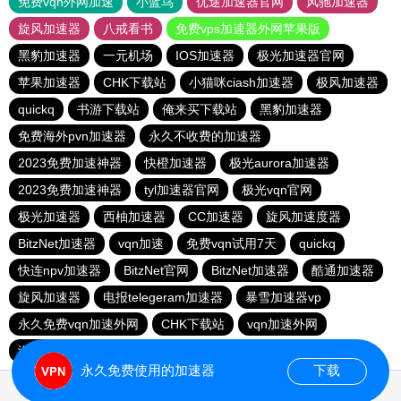
免费vqn外网加速
小蓝鸟
优途加速器官网
风驰加速器
旋风加速器
八戒看书
免费vps加速器外网苹果版
黑豹加速器
一元机场
IOS加速器
极光加速器官网
苹果加速器
CHK下载站
小猫咪ciash加速器
极风加速器
quickq
书游下载站
俺来买下载站
黑豹加速器
免费海外pvn加速器
永久不收费的加速器
2023免费加速神器
快橙加速器
极光aurora加速器
2023免费加速神器
tyl加速器官网
极光vqn官网
极光加速器
西柚加速器
CC加速器
旋风加速度器
BitzNet加速器
vqn加速
免费vqn试用7天
quickq
快连npv加速器
BitzNet官网
BitzNet加速器
酷通加速器
旋风加速器
电报telegeram加速器
暴雪加速器vp
永久免费vqn加速外网
CHK下载站
vqn加速外网
海鸥下载站
1元机场
永久免费使用的加速器
下载