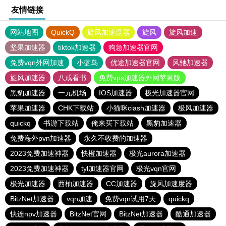
友情链接
网站地图
QuickQ
旋风加速度器
旋风
旋风加速
坚果加速器
tiktok加速器
狗急加速器官网
免费vqn外网加速
小蓝鸟
优途加速器官网
风驰加速器
旋风加速器
八戒看书
免费vps加速器外网苹果版
黑豹加速器
一元机场
IOS加速器
极光加速器官网
苹果加速器
CHK下载站
小猫咪ciash加速器
极风加速器
quickq
书游下载站
俺来买下载站
黑豹加速器
免费海外pvn加速器
永久不收费的加速器
2023免费加速神器
快橙加速器
极光aurora加速器
2023免费加速神器
tyl加速器官网
极光vqn官网
极光加速器
西柚加速器
CC加速器
旋风加速度器
BitzNet加速器
vqn加速
免费vqn试用7天
quickq
快连npv加速器
BitzNet官网
BitzNet加速器
酷通加速器