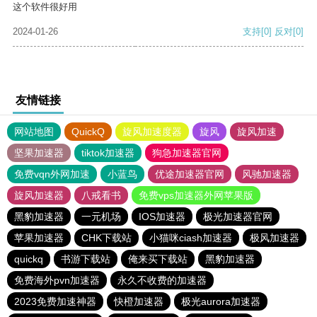
这个软件很好用
2024-01-26
支持
[0]
反对
[0]
友情链接
网站地图
QuickQ
旋风加速度器
旋风
旋风加速
坚果加速器
tiktok加速器
狗急加速器官网
免费vqn外网加速
小蓝鸟
优途加速器官网
风驰加速器
旋风加速器
八戒看书
免费vps加速器外网苹果版
黑豹加速器
一元机场
IOS加速器
极光加速器官网
苹果加速器
CHK下载站
小猫咪ciash加速器
极风加速器
quickq
书游下载站
俺来买下载站
黑豹加速器
免费海外pvn加速器
永久不收费的加速器
2023免费加速神器
快橙加速器
极光aurora加速器