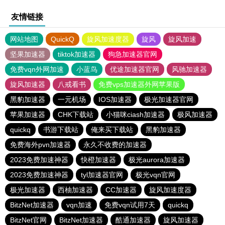
友情链接
网站地图
QuickQ
旋风加速度器
旋风
旋风加速
坚果加速器
tiktok加速器
狗急加速器官网
免费vqn外网加速
小蓝鸟
优途加速器官网
风驰加速器
旋风加速器
八戒看书
免费vps加速器外网苹果版
黑豹加速器
一元机场
IOS加速器
极光加速器官网
苹果加速器
CHK下载站
小猫咪ciash加速器
极风加速器
quickq
书游下载站
俺来买下载站
黑豹加速器
免费海外pvn加速器
永久不收费的加速器
2023免费加速神器
快橙加速器
极光aurora加速器
2023免费加速神器
tyl加速器官网
极光vqn官网
极光加速器
西柚加速器
CC加速器
旋风加速度器
BitzNet加速器
vqn加速
免费vqn试用7天
quickq
BitzNet官网
BitzNet加速器
酷通加速器
旋风加速器