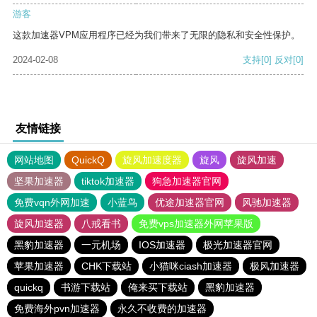
游客
这款加速器VPM应用程序已经为我们带来了无限的隐私和安全性保护。
2024-02-08
支持
[0]
反对
[0]
友情链接
网站地图
QuickQ
旋风加速度器
旋风
旋风加速
坚果加速器
tiktok加速器
狗急加速器官网
免费vqn外网加速
小蓝鸟
优途加速器官网
风驰加速器
旋风加速器
八戒看书
免费vps加速器外网苹果版
黑豹加速器
一元机场
IOS加速器
极光加速器官网
苹果加速器
CHK下载站
小猫咪ciash加速器
极风加速器
quickq
书游下载站
俺来买下载站
黑豹加速器
免费海外pvn加速器
永久不收费的加速器