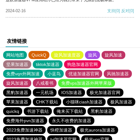
2024-02-16
支持
[0]
反对
[0]
友情链接
网站地图
QuickQ
旋风加速度器
旋风
旋风加速
坚果加速器
tiktok加速器
狗急加速器官网
免费vqn外网加速
小蓝鸟
优途加速器官网
风驰加速器
旋风加速器
八戒看书
免费vps加速器外网苹果版
黑豹加速器
一元机场
IOS加速器
极光加速器官网
苹果加速器
CHK下载站
小猫咪ciash加速器
极风加速器
quickq
书游下载站
俺来买下载站
黑豹加速器
免费海外pvn加速器
永久不收费的加速器
2023免费加速神器
快橙加速器
极光aurora加速器
2023免费加速神器
tyl加速器官网
极光vqn官网