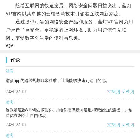
随着互联网的快速发展，网络安全问题日益突出，蓝灯
VP官网以其卓越的云端智慧技术引领着互联网新潮流。
通过提供可靠的网络安全产品和服务，蓝灯VP官网为用
户营造了更安全、更稳定的上网环境，助力用户信任互联
网，享受数字化生活的便利与乐趣。
#3#
评论
游客
这款app的路线规划非常精准，让我能够快速到达目的地。
2024-02-18
支持
[0]
反对
[0]
游客
这款加速器VPM应用程序可以给你提供最高速度和安全性的连接，并帮
助你在网络上自由移动。
2024-02-18
支持
[0]
反对
[0]
游客