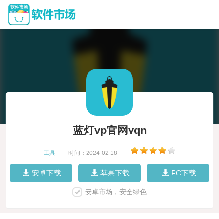
蓝灯vp官网vqn
工具
|
时间：2024-02-18
|
安卓下载
苹果下载
PC下载
安卓市场，安全绿色