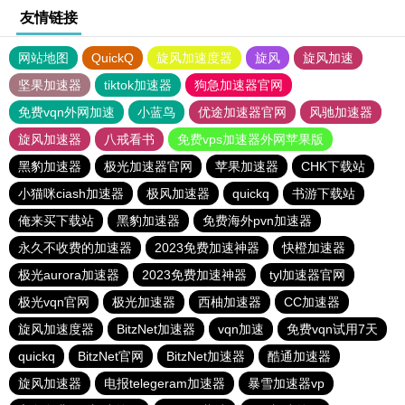
友情链接
网站地图
QuickQ
旋风加速度器
旋风
旋风加速
坚果加速器
tiktok加速器
狗急加速器官网
免费vqn外网加速
小蓝鸟
优途加速器官网
风驰加速器
旋风加速器
八戒看书
免费vps加速器外网苹果版
黑豹加速器
极光加速器官网
苹果加速器
CHK下载站
小猫咪ciash加速器
极风加速器
quickq
书游下载站
俺来买下载站
黑豹加速器
免费海外pvn加速器
永久不收费的加速器
2023免费加速神器
快橙加速器
极光aurora加速器
2023免费加速神器
tyl加速器官网
极光vqn官网
极光加速器
西柚加速器
CC加速器
旋风加速度器
BitzNet加速器
vqn加速
免费vqn试用7天
quickq
BitzNet官网
BitzNet加速器
酷通加速器
旋风加速器
电报telegeram加速器
暴雪加速器vp