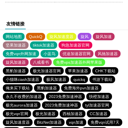
友情链接
网站地图
QuickQ
旋风加速度器
旋风
旋风加速
坚果加速器
tiktok加速器
狗急加速器官网
免费vqn外网加速
小蓝鸟
优途加速器官网
风驰加速器
旋风加速器
八戒看书
免费vps加速器外网苹果版
黑豹加速器
极光加速器官网
苹果加速器
CHK下载站
小猫咪ciash加速器
极风加速器
quickq
书游下载站
俺来买下载站
黑豹加速器
免费海外pvn加速器
永久不收费的加速器
2023免费加速神器
快橙加速器
极光aurora加速器
2023免费加速神器
tyl加速器官网
极光vqn官网
极光加速器
西柚加速器
CC加速器
旋风加速度器
BitzNet加速器
vqn加速
免费vqn试用7天