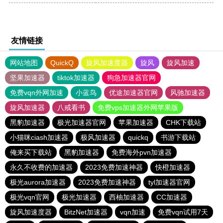
友情链接
网站地图
QuickQ
旋风加速度器
旋风
旋风加速
坚果加速器
tiktok加速器
狗急加速器官网
免费vqn外网加速
小蓝鸟
优途加速器官网
风驰加速器
旋风加速器
八戒看书
免费vps加速器外网苹果版
黑豹加速器
极光加速器官网
苹果加速器
CHK下载站
小猫咪ciash加速器
极风加速器
quickq
书游下载站
俺来买下载站
黑豹加速器
免费海外pvn加速器
永久不收费的加速器
2023免费加速神器
快橙加速器
极光aurora加速器
2023免费加速神器
tyl加速器官网
极光vqn官网
极光加速器
西柚加速器
CC加速器
旋风加速度器
BitzNet加速器
vqn加速
免费vqn试用7天