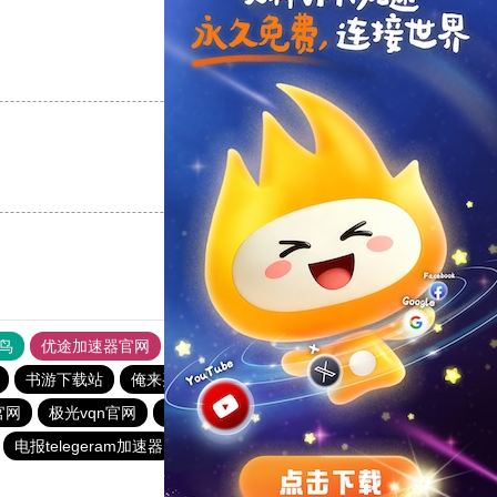
支持
[0]
反对
[0]
支持
[0]
反对
[0]
鸟
优途加速器官网
风驰加速器
旋风加速器
八戒看书
书游下载站
俺来买下载站
黑豹加速器
官网
极光vqn官网
极光加速器
西柚加速器
CC加速器
电报telegeram加速器
暴雪加速器vp
永久免费vqn加速外网