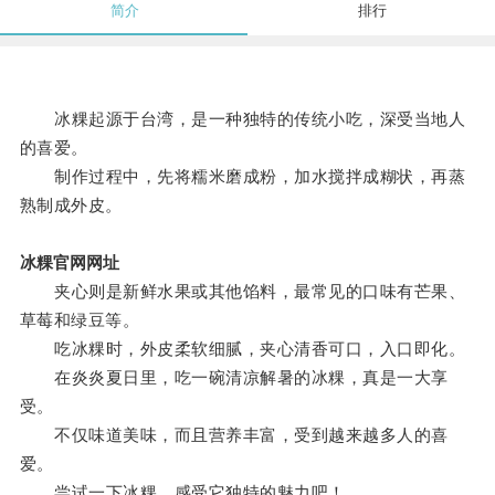
简介
排行
冰粿起源于台湾，是一种独特的传统小吃，深受当地人
的喜爱。
制作过程中，先将糯米磨成粉，加水搅拌成糊状，再蒸
熟制成外皮。
冰粿官网网址
夹心则是新鲜水果或其他馅料，最常见的口味有芒果、
草莓和绿豆等。
吃冰粿时，外皮柔软细腻，夹心清香可口，入口即化。
在炎炎夏日里，吃一碗清凉解暑的冰粿，真是一大享
受。
不仅味道美味，而且营养丰富，受到越来越多人的喜
爱。
尝试一下冰粿，感受它独特的魅力吧！。