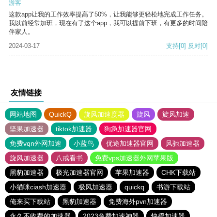
游客
这款app让我的工作效率提高了50%，让我能够更轻松地完成工作任务。
我以前经常加班，现在有了这个app，我可以提前下班，有更多的时间陪
伴家人。
2024-03-17
支持
[0]
反对
[0]
友情链接
网站地图
QuickQ
旋风加速度器
旋风
旋风加速
坚果加速器
tiktok加速器
狗急加速器官网
免费vqn外网加速
小蓝鸟
优途加速器官网
风驰加速器
旋风加速器
八戒看书
免费vps加速器外网苹果版
黑豹加速器
极光加速器官网
苹果加速器
CHK下载站
小猫咪ciash加速器
极风加速器
quickq
书游下载站
俺来买下载站
黑豹加速器
免费海外pvn加速器
永久不收费的加速器
2023免费加速神器
快橙加速器