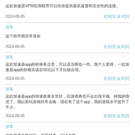
这款加速器VPM应用程序可以给你提供最高速度和安全性的连接。
2024-08-05
支持
[0]
反对
[0]
游客
这个软件我非常喜欢
2024-08-05
支持
[0]
反对
[0]
游客
这款加速器app的价格有点贵，可以适当降低一些。我个人觉得，一款加
速器app的价格应该在50元以下才比较合理。
2024-08-05
支持
[0]
反对
[0]
游客
这款加速器app的加速效果非常好，玩游戏再也不会出现卡顿、掉线的情
况了。我以前玩游戏经常会输，现在有了这个app，我的游戏水平提升了
不少。
2024-08-05
支持
[0]
反对
[0]
游客