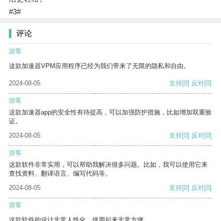
#3#
评论
游客
这款加速器VPM应用程序已经为我们带来了无限的隐私和自由。
2024-08-05
支持
[0]
反对
[0]
游客
这款加速器app的安全性有待提高，可以加强防护措施，比如增加双重验
证。
2024-08-05
支持
[0]
反对
[0]
游客
这款软件非常实用，可以帮助我解决很多问题。比如，我可以使用它来
查找资料、翻译语言、编写代码等。
2024-08-05
支持
[0]
反对
[0]
游客
这款软件的设计非常人性化，使用起来非常方便。