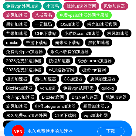
免费vqn外网加速
小蓝鸟
优途加速器官网
风驰加速器
旋风加速器
八戒看书
免费vps加速器外网苹果版
黑豹加速器
一元机场
IOS加速器
极光加速器官网
苹果加速器
CHK下载站
小猫咪ciash加速器
极风加速器
quickq
书游下载站
俺来买下载站
黑豹加速器
免费海外pvn加速器
永久不收费的加速器
2023免费加速神器
快橙加速器
极光aurora加速器
2023免费加速神器
tyl加速器官网
极光vqn官网
极光加速器
西柚加速器
CC加速器
旋风加速度器
BitzNet加速器
vqn加速
免费vqn试用7天
quickq
快连npv加速器
BitzNet官网
BitzNet加速器
酷通加速器
旋风加速器
电报telegeram加速器
暴雪加速器vp
永久免费vqn加速外网
CHK下载站
vqn加速外网
海鸥下载站
1元机场
永久免费使用的加速器
下载